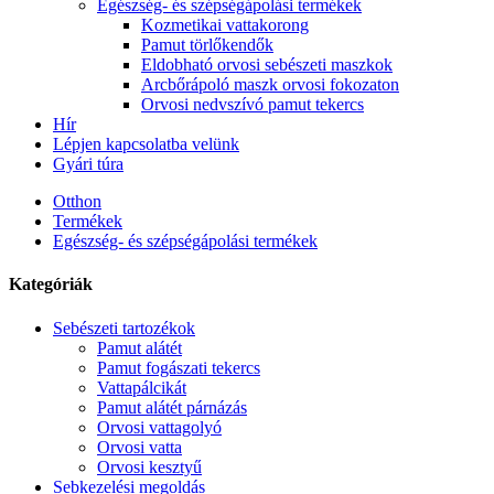
Egészség- és szépségápolási termékek
Kozmetikai vattakorong
Pamut törlőkendők
Eldobható orvosi sebészeti maszkok
Arcbőrápoló maszk orvosi fokozaton
Orvosi nedvszívó pamut tekercs
Hír
Lépjen kapcsolatba velünk
Gyári túra
Otthon
Termékek
Egészség- és szépségápolási termékek
Kategóriák
Sebészeti tartozékok
Pamut alátét
Pamut fogászati ​​tekercs
Vattapálcikát
Pamut alátét párnázás
Orvosi vattagolyó
Orvosi vatta
Orvosi kesztyű
Sebkezelési megoldás