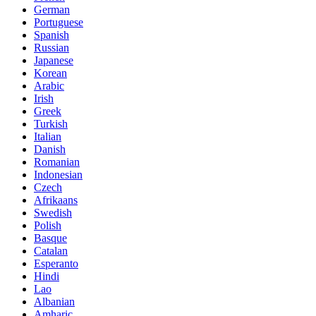
German
Portuguese
Spanish
Russian
Japanese
Korean
Arabic
Irish
Greek
Turkish
Italian
Danish
Romanian
Indonesian
Czech
Afrikaans
Swedish
Polish
Basque
Catalan
Esperanto
Hindi
Lao
Albanian
Amharic