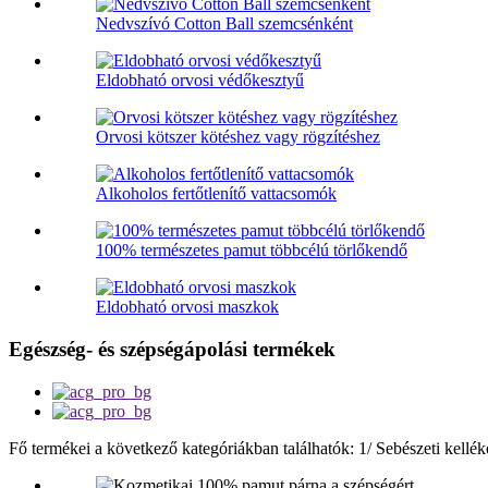
Nedvszívó Cotton Ball szemcsénként
Eldobható orvosi védőkesztyű
Orvosi kötszer kötéshez vagy rögzítéshez
Alkoholos fertőtlenítő vattacsomók
100% természetes pamut többcélú törlőkendő
Eldobható orvosi maszkok
Egészség- és szépségápolási termékek
Fő termékei a következő kategóriákban találhatók: 1/ Sebészeti kell