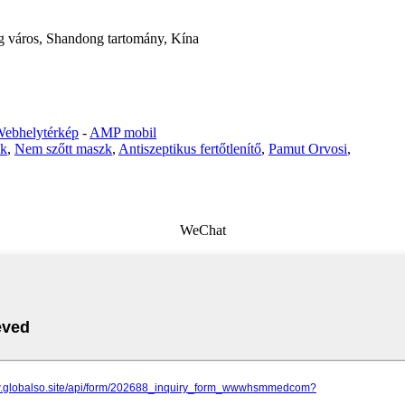
g város, Shandong tartomány, Kína
ebhelytérkép
-
AMP mobil
ók
,
Nem szőtt maszk
,
Antiszeptikus fertőtlenítő
,
Pamut Orvosi
,
WeChat