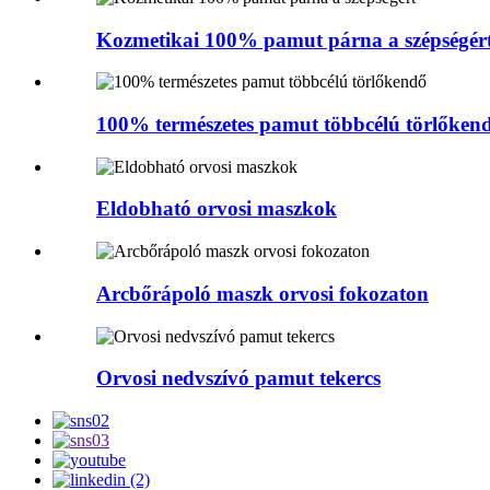
Kozmetikai 100% pamut párna a szépségér
100% természetes pamut többcélú törlőken
Eldobható orvosi maszkok
Arcbőrápoló maszk orvosi fokozaton
Orvosi nedvszívó pamut tekercs