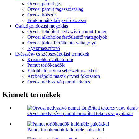
Orvosi pamut géz
Orvosi pamut ragasztószalag
Orvosi kötszer
Funkcionális bőrjavító kötszer
Családgondozási megoldás
Orvosi fehérített nedvszívó pamut Linter
Orvosi alkoholos fertőtlenítő vattagolyók
Orvosi jódos fertőtlenítő vattagolyó
Nyakmasszírozó
Egészség- és szépségápolási termékek
Kozmetikai vattakorong
Pamut törlőkendők
Eldobható orvosi sebészeti maszkok
Arcbőrápoló maszk orvosi fokozaton
Orvosi nedvszívó pamut tekercs
Kiemelt termékek
Orvosi nedvszívó pamut tömörített tekercs vagy darab
Pamut törlőkendők különféle pálcákkal