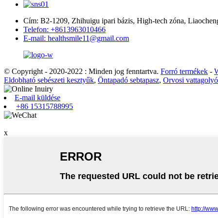
Cím: B2-1209, Zhihuigu ipari bázis, High-tech zóna, Liaochen
Telefon: +8613963010466
E-mail: healthsmile11@gmail.com
© Copyright - 2020-2022 : Minden jog fenntartva.
Forró termékek
-
W
Eldobható sebészeti kesztyűk
,
Öntapadó sebtapasz
,
Orvosi vattagoly
E-mail küldése
+86 15315788995
x