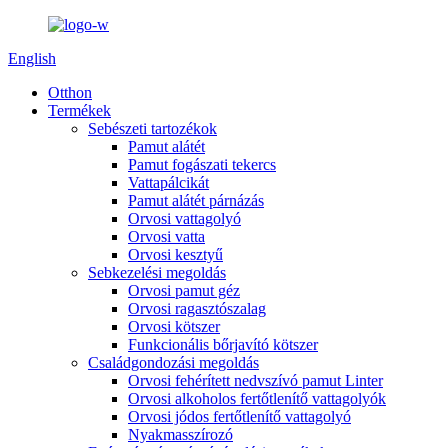
English
Otthon
Termékek
Sebészeti tartozékok
Pamut alátét
Pamut fogászati ​​tekercs
Vattapálcikát
Pamut alátét párnázás
Orvosi vattagolyó
Orvosi vatta
Orvosi kesztyű
Sebkezelési megoldás
Orvosi pamut géz
Orvosi ragasztószalag
Orvosi kötszer
Funkcionális bőrjavító kötszer
Családgondozási megoldás
Orvosi fehérített nedvszívó pamut Linter
Orvosi alkoholos fertőtlenítő vattagolyók
Orvosi jódos fertőtlenítő vattagolyó
Nyakmasszírozó