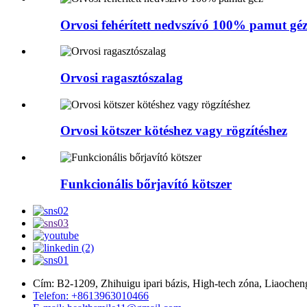
Orvosi fehérített nedvszívó 100% pamut gé
Orvosi ragasztószalag
Orvosi kötszer kötéshez vagy rögzítéshez
Funkcionális bőrjavító kötszer
Cím: B2-1209, Zhihuigu ipari bázis, High-tech zóna, Liaochen
Telefon: +8613963010466