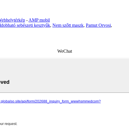
ebhelytérkép
-
AMP mobil
ldobható sebészeti kesztyűk
,
Nem szőtt maszk
,
Pamut Orvosi
,
WeChat