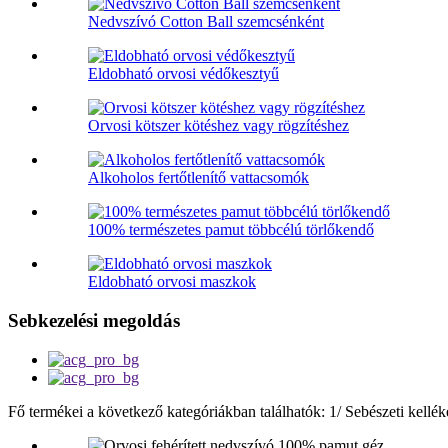
Nedvszívó Cotton Ball szemcsénként
Eldobható orvosi védőkesztyű
Orvosi kötszer kötéshez vagy rögzítéshez
Alkoholos fertőtlenítő vattacsomók
100% természetes pamut többcélú törlőkendő
Eldobható orvosi maszkok
Sebkezelési megoldás
Fő termékei a következő kategóriákban találhatók: 1/ Sebészeti kell