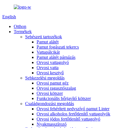
English
Otthon
Termékek
Sebészeti tartozékok
Pamut alátét
Pamut fogászati ​​tekercs
Vattapálcikát
Pamut alátét párnázás
Orvosi vattagolyó
Orvosi vatta
Orvosi kesztyű
Sebkezelési megoldás
Orvosi pamut géz
Orvosi ragasztószalag
Orvosi kötszer
Funkcionális bőrjavító kötszer
Családgondozási megoldás
Orvosi fehérített nedvszívó pamut Linter
Orvosi alkoholos fertőtlenítő vattagolyók
Orvosi jódos fertőtlenítő vattagolyó
Nyakmasszírozó