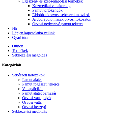
Egészség- és szépségápolási termékek
Kozmetikai vattakorong
Pamut törlőkendők
Eldobható orvosi sebészeti maszkok
Arcbőrápoló maszk orvosi fokozaton
Orvosi nedvszívó pamut tekercs
Hír
Lépjen kapcsolatba velünk
Gyári túra
Otthon
Termékek
Sebkezelési megoldás
Kategóriák
Sebészeti tartozékok
Pamut alátét
Pamut fogászati ​​tekercs
Vattapálcikát
Pamut alátét párnázás
Orvosi vattagolyó
Orvosi vatta
Orvosi kesztyű
Sebkezelési megoldás