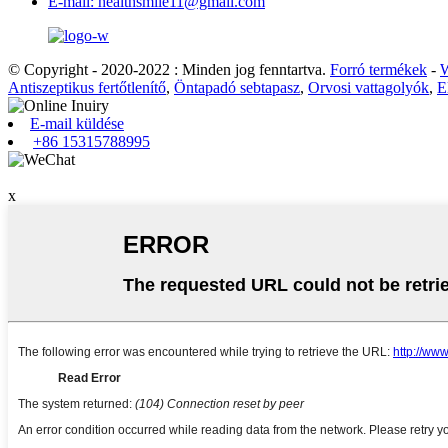
E-mail: healthsmile11@gmail.com
© Copyright - 2020-2022 : Minden jog fenntartva.
Forró termékek
-
W
Antiszeptikus fertőtlenítő
,
Öntapadó sebtapasz
,
Orvosi vattagolyók
,
E
E-mail küldése
+86 15315788995
x