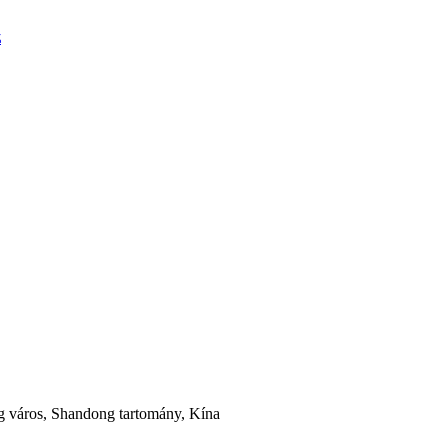
z
g város, Shandong tartomány, Kína