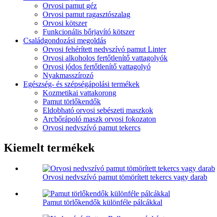
Orvosi pamut géz
Orvosi pamut ragasztószalag
Orvosi kötszer
Funkcionális bőrjavító kötszer
Családgondozási megoldás
Orvosi fehérített nedvszívó pamut Linter
Orvosi alkoholos fertőtlenítő vattagolyók
Orvosi jódos fertőtlenítő vattagolyó
Nyakmasszírozó
Egészség- és szépségápolási termékek
Kozmetikai vattakorong
Pamut törlőkendők
Eldobható orvosi sebészeti maszkok
Arcbőrápoló maszk orvosi fokozaton
Orvosi nedvszívó pamut tekercs
Kiemelt termékek
Orvosi nedvszívó pamut tömörített tekercs vagy darab
Pamut törlőkendők különféle pálcákkal