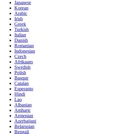
Japanese
Korean
Arabic
Irish
Greek
Turkish
Italian
Danish
Romanian
Indonesian
Czech
Afrikaans
Swedish
Polish
Basque
Catalan
Esperanto
Hindi
Lao
Albanian
Amharic
Armenian
Azerbaijani
Belarusian
Bengali