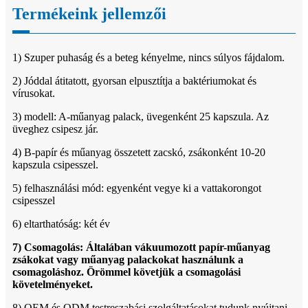
Termékeink jellemzői
1) Szuper puhaság és a beteg kényelme, nincs súlyos fájdalom.
2) Jóddal átitatott, gyorsan elpusztítja a baktériumokat és
vírusokat.
3) modell: A-műanyag palack, üvegenként 25 kapszula. Az
üveghez csipesz jár.
4) B-papír és műanyag összetett zacskó, zsákonként 10-20
kapszula csipesszel.
5) felhasználási mód: egyenként vegye ki a vattakorongot
csipesszel
6) eltarthatóság: két év
7) Csomagolás: Általában vákuumozott papír-műanyag
zsákokat vagy műanyag palackokat használunk a
csomagoláshoz. Örömmel követjük a csomagolási
követelményeket.
8) OEM és ODM testreszabási szolgáltatásokat tudunk nyújtani