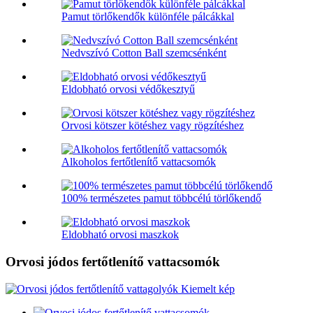
Pamut törlőkendők különféle pálcákkal
Nedvszívó Cotton Ball szemcsénként
Eldobható orvosi védőkesztyű
Orvosi kötszer kötéshez vagy rögzítéshez
Alkoholos fertőtlenítő vattacsomók
100% természetes pamut többcélú törlőkendő
Eldobható orvosi maszkok
Orvosi jódos fertőtlenítő vattacsomók