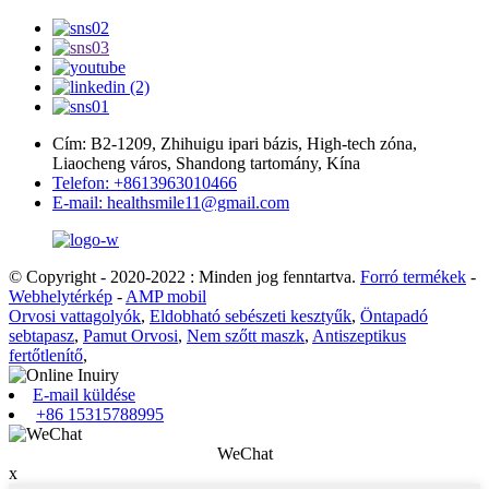
Cím: B2-1209, Zhihuigu ipari bázis, High-tech zóna,
Liaocheng város, Shandong tartomány, Kína
Telefon: +8613963010466
E-mail: healthsmile11@gmail.com
© Copyright - 2020-2022 : Minden jog fenntartva.
Forró termékek
-
Webhelytérkép
-
AMP mobil
Orvosi vattagolyók
,
Eldobható sebészeti kesztyűk
,
Öntapadó
sebtapasz
,
Pamut Orvosi
,
Nem szőtt maszk
,
Antiszeptikus
fertőtlenítő
,
E-mail küldése
+86 15315788995
WeChat
x