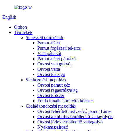
English
Otthon
Termékek
Sebészeti tartozékok
Pamut alátét
Pamut fogászati ​​tekercs
Vattapálcikát
Pamut alátét párnázás
Orvosi vattagolyó
Orvosi vatta
Orvosi kesztyű
Sebkezelési megoldás
Orvosi pamut géz
Orvosi ragasztószalag
Orvosi kötszer
Funkcionális bőrjavító kötszer
Családgondozási megoldás
Orvosi fehérített nedvszívó pamut Linter
Orvosi alkoholos fertőtlenítő vattagolyók
Orvosi jódos fertőtlenítő vattagolyó
Nyakmasszírozó