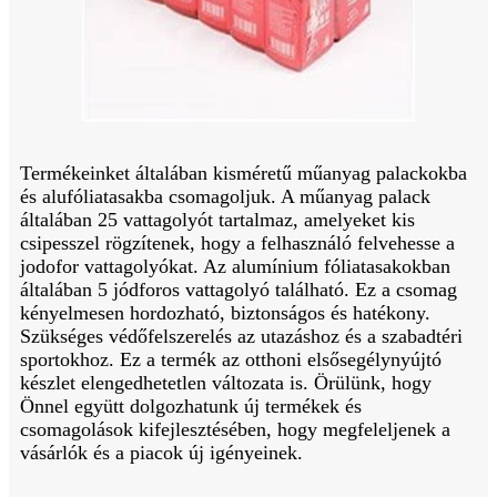
Termékeinket általában kisméretű műanyag palackokba
és alufóliatasakba csomagoljuk. A műanyag palack
általában 25 vattagolyót tartalmaz, amelyeket kis
csipesszel rögzítenek, hogy a felhasználó felvehesse a
jodofor vattagolyókat. Az alumínium fóliatasakokban
általában 5 jódforos vattagolyó található. Ez a csomag
kényelmesen hordozható, biztonságos és hatékony.
Szükséges védőfelszerelés az utazáshoz és a szabadtéri
sportokhoz. Ez a termék az otthoni elsősegélynyújtó
készlet elengedhetetlen változata is. Örülünk, hogy
Önnel együtt dolgozhatunk új termékek és
csomagolások kifejlesztésében, hogy megfeleljenek a
vásárlók és a piacok új igényeinek.