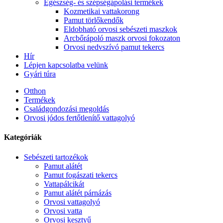
Egészség- és szépségápolási termékek
Kozmetikai vattakorong
Pamut törlőkendők
Eldobható orvosi sebészeti maszkok
Arcbőrápoló maszk orvosi fokozaton
Orvosi nedvszívó pamut tekercs
Hír
Lépjen kapcsolatba velünk
Gyári túra
Otthon
Termékek
Családgondozási megoldás
Orvosi jódos fertőtlenítő vattagolyó
Kategóriák
Sebészeti tartozékok
Pamut alátét
Pamut fogászati ​​tekercs
Vattapálcikát
Pamut alátét párnázás
Orvosi vattagolyó
Orvosi vatta
Orvosi kesztyű