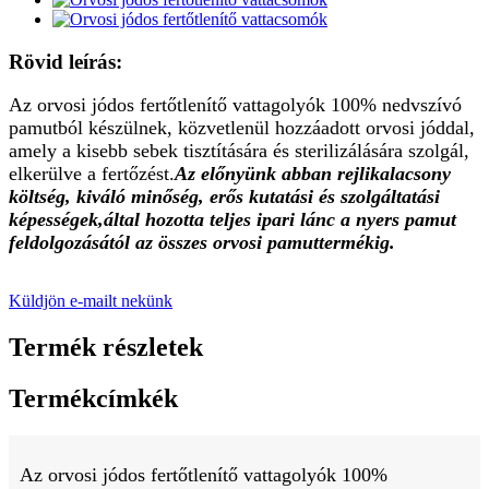
Rövid leírás:
Az orvosi jódos fertőtlenítő vattagolyók 100% nedvszívó
pamutból készülnek, közvetlenül hozzáadott orvosi jóddal,
amely a kisebb sebek tisztítására és sterilizálására szolgál,
elkerülve a fertőzést.
Az előnyünk abban rejlik
alacsony
költség, kiváló minőség, erős kutatási és szolgáltatási
képességek
,
által hozott
a teljes ipari lánc a nyers pamut
feldolgozásától az összes orvosi pamuttermékig.
Küldjön e-mailt nekünk
Termék részletek
Termékcímkék
Az orvosi jódos fertőtlenítő vattagolyók 100%