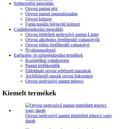
Sebkezelési megoldás
Orvosi pamut géz
Orvosi pamut ragasztószalag
Orvosi kötszer
Funkcionális bőrjavító kötszer
Családgondozási megoldás
Orvosi fehérített nedvszívó pamut Linter
Orvosi alkoholos fertőtlenítő vattagolyók
Orvosi jódos fertőtlenítő vattagolyó
Nyakmasszírozó
Egészség- és szépségápolási termékek
Kozmetikai vattakorong
Pamut törlőkendők
Eldobható orvosi sebészeti maszkok
Arcbőrápoló maszk orvosi fokozaton
Orvosi nedvszívó pamut tekercs
Kiemelt termékek
Orvosi nedvszívó pamut tömörített tekercs vagy
darab