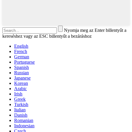
Nyomja meg az Enter billentyűt a
kereséshez vagy az ESC billentyűt a bezáráshoz
English
French
German
Portuguese
Spanish
Russian
Japanese
Korean
Arabic
Irish
Greek
Turkish
Italian
Danish
Romanian
Indonesian
Czech