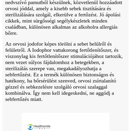
nedvszívó pamutból készülnek, közvetlenül hozzáadott
orvosi jóddal, amely a kisebb sebek tisztítására és
sterilizálására szolgál, elkerülve a fertőzést. Jó ápolási
cikkek, mint sürgősségi segélykészletek minden
családban, különösen alkalmas az alkoholra allergiás
bőrre.
Az orvosi jodofor képes törölni a sebet belülről és
felületről. A Iodophor vattakorong fertőtlenítőszer, és
viszonylag kis fertőtlenítőszer stimulációjához tartozik,
nem vezet súlyos fájdalomhoz a betegekben, a
sterilizálás szerepe van, megakadályozhatja a
sebfertőzést. Ez a termék különösen biztonságos és
hatékony, ha bőrsérülést szenved, orvosi zsírtalanító
gézzel és sebkezelésre szolgáló orvosi szalaggal
kombinálva. Így nem kell idegeskedni, ne aggódj a
sebfertőzés miatt.