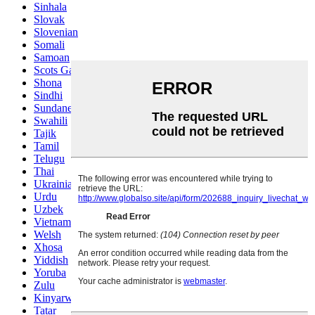
Sinhala
Slovak
Slovenian
Somali
Samoan
Scots Gaelic
Shona
Sindhi
Sundanese
Swahili
Tajik
Tamil
Telugu
Thai
Ukrainian
Urdu
Uzbek
Vietnamese
Welsh
Xhosa
Yiddish
Yoruba
Zulu
Kinyarwanda
Tatar