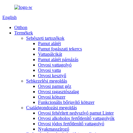
English
Otthon
Termékek
Sebészeti tartozékok
Pamut alátét
Pamut fogászati ​​tekercs
Vattapálcikát
Pamut alátét párnázás
Orvosi vattagolyó
Orvosi vatta
Orvosi kesztyű
Sebkezelési megoldás
Orvosi pamut géz
Orvosi ragasztószalag
Orvosi kötszer
Funkcionális bőrjavító kötszer
Családgondozási megoldás
Orvosi fehérített nedvszívó pamut Linter
Orvosi alkoholos fertőtlenítő vattagolyók
Orvosi jódos fertőtlenítő vattagolyó
Nyakmasszírozó