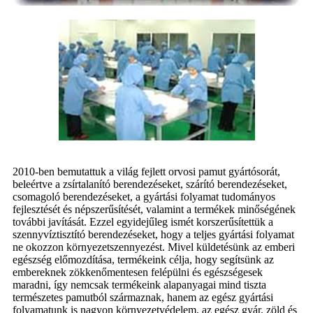
2010-ben bemutattuk a világ fejlett orvosi pamut gyártósorát,
beleértve a zsírtalanító berendezéseket, szárító berendezéseket,
csomagoló berendezéseket, a gyártási folyamat tudományos
fejlesztését és népszerűsítését, valamint a termékek minőségének
további javítását. Ezzel egyidejűleg ismét korszerűsítettük a
szennyvíztisztító berendezéseket, hogy a teljes gyártási folyamat
ne okozzon környezetszennyezést. Mivel küldetésünk az emberi
egészség előmozdítása, termékeink célja, hogy segítsünk az
embereknek zökkenőmentesen felépülni és egészségesek
maradni, így nemcsak termékeink alapanyagai mind tiszta
természetes pamutból származnak, hanem az egész gyártási
folyamatunk is nagyon környezetvédelem, az egész gyár. zöld és