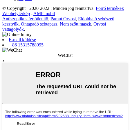
© Copyright - 2020-2022 : Minden jog fenntartva.
Forró termékek
-
Webhelytérkép
-
AMP mobil
Antiszeptikus fertőtlenítő
,
Pamut Orvosi
,
Eldobható sebészeti
kesztyűk
,
Öntapadó sebtapasz
,
Nem szőtt maszk
,
Orvosi
vattagolyók
,
E-mail küldése
+86 15315788995
WeChat
x