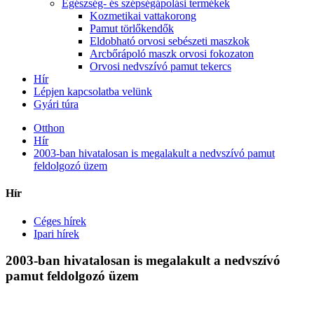
Egészség- és szépségápolási termékek
Kozmetikai vattakorong
Pamut törlőkendők
Eldobható orvosi sebészeti maszkok
Arcbőrápoló maszk orvosi fokozaton
Orvosi nedvszívó pamut tekercs
Hír
Lépjen kapcsolatba velünk
Gyári túra
Otthon
Hír
2003-ban hivatalosan is megalakult a nedvszívó pamut
feldolgozó üzem
Hír
Céges hírek
Ipari hírek
2003-ban hivatalosan is megalakult a nedvszívó
pamut feldolgozó üzem