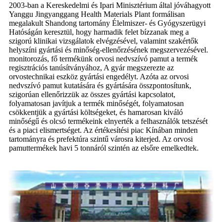
2003-ban a Kereskedelmi és Ipari Minisztérium által jóváhagyott
Yanggu Jingyanggang Health Materials Plant formálisan
megalakult Shandong tartomány Élelmiszer- és Gyógyszerügyi
Hatóságán keresztül, hogy harmadik felet bízzanak meg a
szigorú klinikai vizsgálatok elvégzésével, valamint szakértők
helyszíni gyártási és minőség-ellenőrzésének megszervezésével.
monitorozás, fő termékünk orvosi nedvszívó pamut a termék
regisztrációs tanúsítványához, A gyár megszerezte az
orvostechnikai eszköz gyártási engedélyt. Azóta az orvosi
nedvszívó pamut kutatására és gyártására összpontosítunk,
szigorúan ellenőrizzük az összes gyártási kapcsolatot,
folyamatosan javítjuk a termék minőségét, folyamatosan
csökkentjük a gyártási költségeket, és hamarosan kiváló
minőségű és olcsó termékeink elnyerték a felhasználók tetszését
és a piaci elismertséget. Az értékesítési piac Kínában minden
tartományra és prefektúra szintű városra kiterjed. Az orvosi
pamuttermékek havi 5 tonnáról szintén az elsőre emelkedtek.